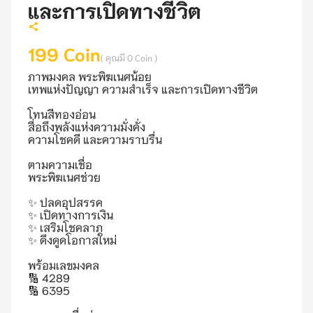
และการเปิดทางชีวิต
199
Coin
(
คุณมี
0
Coin )
ภาพมงคล พระพิฆเนศน้อย

เทพแห่งปัญญา ความสำเร็จ และการเปิดทางชีวิต

โทนสีทองอ่อน

สื่อถึงพลังแห่งความมั่งคั่ง

ความโชคดี และความราบรื่น

ตามความเชื่อ

พระพิฆเนศช่วย

✨ ปลดอุปสรรค

✨ เปิดทางการเงิน

✨ เสริมโชคลาภ

✨ ดึงดูดโอกาสใหม่

พร้อมเลขมงคล

🔢 4289

🔢 6395
